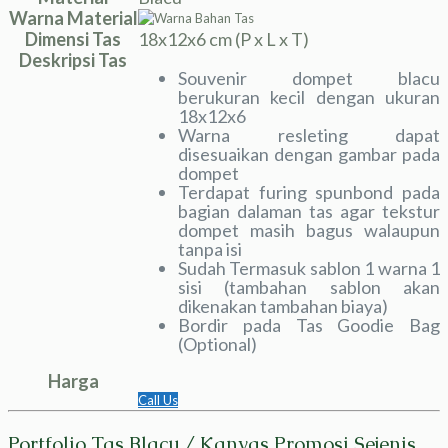
Warna Material
Dimensi Tas
18x12x6 cm (P x L x T)
Deskripsi Tas
Souvenir dompet blacu
berukuran kecil dengan ukuran
18x12x6
Warna resleting dapat
disesuaikan dengan gambar pada
dompet
Terdapat furing spunbond pada
bagian dalaman tas agar tekstur
dompet masih bagus walaupun
tanpa isi
Sudah Termasuk sablon 1 warna 1
sisi (tambahan sablon akan
dikenakan tambahan biaya)
Bordir pada Tas Goodie Bag
(Optional)
Harga
Call Us
Portfolio Tas Blacu / Kanvas Promosi Sejenis