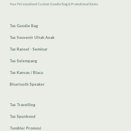
Your Personalized Custom Goodie Bag & Promotional Items.
Tas Goodie Bag
Tas Souvenir Ultah Anak
Tas Ransel - Seminar
Tas Selempang
Tas Kanvas / Blacu
Bluetooth Speaker
Tas Travelling
Tas Spunbond
Tumbler Promosi