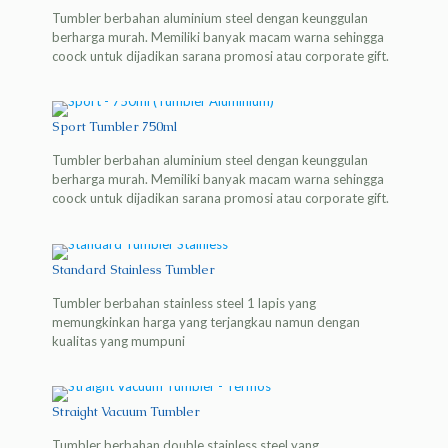
Tumbler berbahan aluminium steel dengan keunggulan
berharga murah. Memiliki banyak macam warna sehingga
coock untuk dijadikan sarana promosi atau corporate gift.
Sport Tumbler 750ml
Tumbler berbahan aluminium steel dengan keunggulan
berharga murah. Memiliki banyak macam warna sehingga
coock untuk dijadikan sarana promosi atau corporate gift.
Standard Stainless Tumbler
Tumbler berbahan stainless steel 1 lapis yang
memungkinkan harga yang terjangkau namun dengan
kualitas yang mumpuni
Straight Vacuum Tumbler
Tumbler berbahan double stainless steel yang