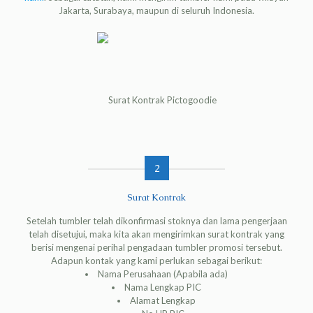
Jakarta, Surabaya, maupun di seluruh Indonesia.
2
Surat Kontrak
Setelah tumbler telah dikonfirmasi stoknya dan lama pengerjaan
telah disetujui, maka kita akan mengirimkan surat kontrak yang
berisi mengenai perihal pengadaan tumbler promosi tersebut.
Adapun kontak yang kami perlukan sebagai berikut:
Nama Perusahaan (Apabila ada)
Nama Lengkap PIC
Alamat Lengkap