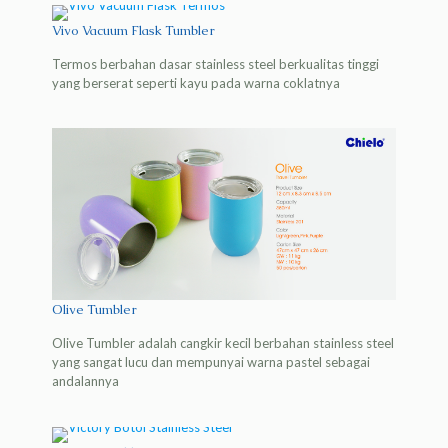
Vivo Vacuum Flask Tumbler
Termos berbahan dasar stainless steel berkualitas tinggi
yang berserat seperti kayu pada warna coklatnya
Olive Tumbler
Olive Tumbler adalah cangkir kecil berbahan stainless steel
yang sangat lucu dan mempunyai warna pastel sebagai
andalannya