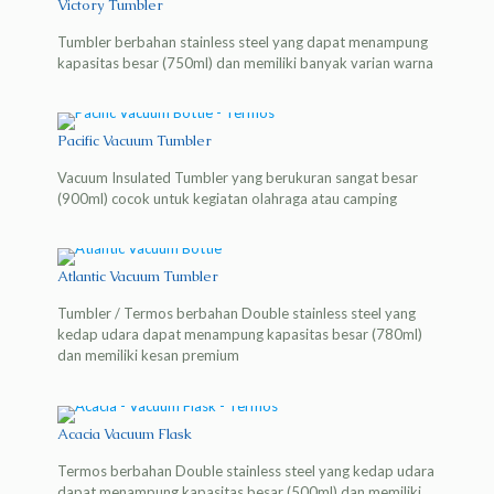
Victory Tumbler
Tumbler berbahan stainless steel yang dapat menampung
kapasitas besar (750ml) dan memiliki banyak varian warna
Pacific Vacuum Tumbler
Vacuum Insulated Tumbler yang berukuran sangat besar
(900ml) cocok untuk kegiatan olahraga atau camping
Atlantic Vacuum Tumbler
Tumbler / Termos berbahan Double stainless steel yang
kedap udara dapat menampung kapasitas besar (780ml)
dan memiliki kesan premium
Acacia Vacuum Flask
Termos berbahan Double stainless steel yang kedap udara
dapat menampung kapasitas besar (500ml) dan memiliki