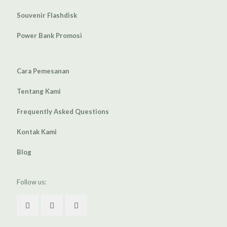
Souvenir Flashdisk
Power Bank Promosi
Cara Pemesanan
Tentang Kami
Frequently Asked Questions
Kontak Kami
Blog
Follow us: