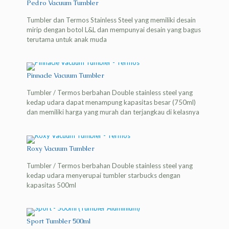
Pedro Vacuum Tumbler
Tumbler dan Termos Stainless Steel yang memiliki desain
mirip dengan botol L&L dan mempunyai desain yang bagus
terutama untuk anak muda
Pinnacle Vacuum Tumbler
Tumbler / Termos berbahan Double stainless steel yang
kedap udara dapat menampung kapasitas besar (750ml)
dan memiliki harga yang murah dan terjangkau di kelasnya
Roxy Vacuum Tumbler
Tumbler / Termos berbahan Double stainless steel yang
kedap udara menyerupai tumbler starbucks dengan
kapasitas 500ml
Sport Tumbler 500ml