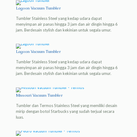
Lagoon Vacuum Tumbler
Tumbler Stainless Steel yang kedap udara dapat
menyimpan air panas hingga 3 jam dan air dingin hingga 6
jam. Berdesain stylish dan kekinian untuk segala umur.
Lagoon Vacuum Tumbler
Tumbler Stainless Steel yang kedap udara dapat
menyimpan air panas hingga 3 jam dan air dingin hingga 6
jam. Berdesain stylish dan kekinian untuk segala umur.
Missouri Vacuum Tumbler
Tumbler dan Termos Stainless Steel yang memiliki desain
mirip dengan botol Starbucks yang sudah terjual secara
luas.