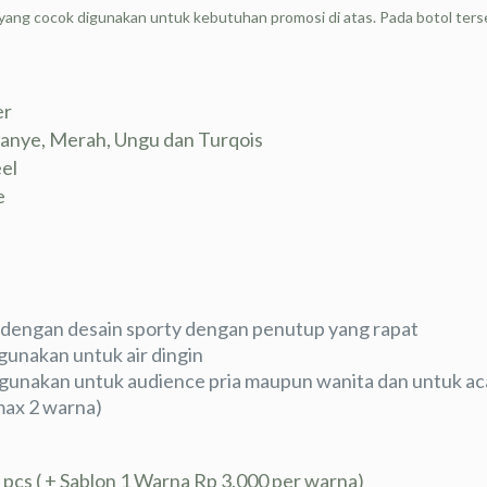
le yang cocok digunakan untuk kebutuhan promosi di atas. Pada botol te
er
Oranye, Merah, Ungu dan Turqois
el
e
dengan desain sporty dengan penutup yang rapat
gunakan untuk air dingin
gunakan untuk audience pria maupun wanita dan untuk aca
max 2 warna)
 pcs ( + Sablon 1 Warna Rp 3.000 per warna)