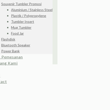
Souvenir Tumbler Promosi
Aluminium / Stainless Steel
Plastik / Polypropylene
Tumbler Insert
Mug Tumbler
Food Jar
Flashdisk
Bluetooth Speaker
Power Bank
a Pemesanan
tang Kami
g
tact