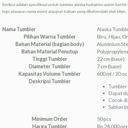
Berikut adalah spesifikasi untuk tumbler alaska hydration water bott
logo ataupun nama event ataupun tulisan yang dikehendaki oleh klien.
Nama Tumbler
Alaska Tumbl
Pilihan Warna Tumbler
Biru, Hijau, 
Bahan Material (bagian body)
Aluminium Ste
Bahan Material Penutup
Polypropylen
Tinggi Tumbler
22 cm (base)
Diameter Tumbler
7 cm (base)
Kapasitas Volume Tumbler
600 ml / 20 oz
Deskripsi Tumbler
Tumbler 
Dapat di
Cocok di
Sablon (
Minimum Order
50 pcs
Harga Tumbler
Rp 24.000 per