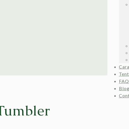
Car
Ten
FAQ
Blo
Con
 Tumbler